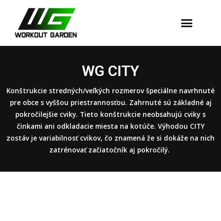
Dopadové Plochy
WG CITY
Konštrukcie stredných/veľkých rozmerov špeciálne navrhnuté
pre obce s vyššou priestrannosťou. Zahrnuté sú základné aj
pokročilejšie cviky. Tieto konštrukcie neobsahujú cviky s
činkami ani odkladacie miesta na kotúče. Výhodou CITY
zostáv je variabilnosť cvikov, čo znamená že si dokáže na nich
zatrénovať začiatočník aj pokročilý.