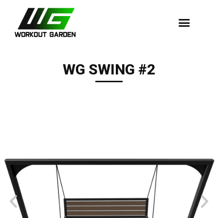
Dopadové Plochy
WG SWING #2