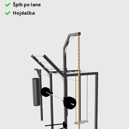
Šplh po lane
Hojdačka