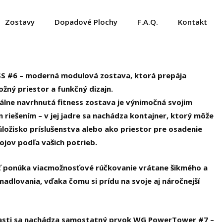
Zostavy
Dopadové Plochy
F.A.Q.
Kontakt
S #6 – moderná modulová zostava, ktorá prepája
ložný priestor a funkčný dizajn.
álne navrhnutá fitness zostava je výnimočná svojim
m riešením –
v jej jadre sa nachádza kontajner
, ktorý môže
úložisko príslušenstva
alebo ako priestor pre osadenie
rojov podľa vašich potrieb.
ť ponúka viacmožnosťové rúčkovanie
vrátane
šikmého a
madlovania
, vďaka čomu si prídu na svoje aj náročnejší
časti sa nachádza samostatný prvok WG PowerTower #7 –