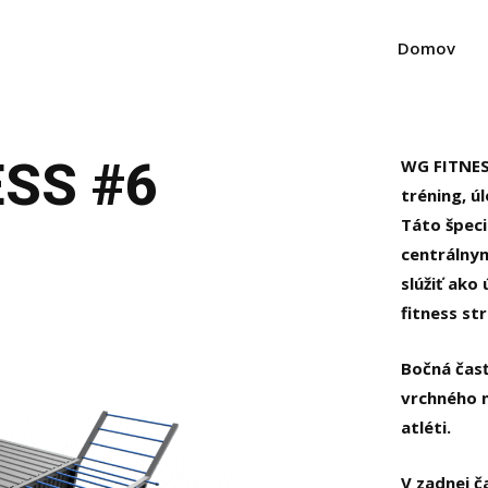
Domov
SS #6
WG FITNES
tréning, ú
Táto špeci
centrálny
slúžiť ako
fitness st
Bočná čas
vrchného 
atléti.
V zadnej 