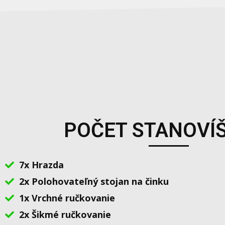
POČET STANOVÍŠ
7x Hrazda
2x Polohovateľný stojan na činku
1x Vrchné ručkovanie
2x Šikmé ručkovanie