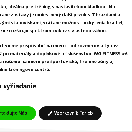
etka, ideálna pre tréning s nastaviťeľnou kladkou . Na
rane zostavy je umiestnený ďalší prvok s 7 hrazdami a
vými stanoviskami, vrátane možnosti uchytenia bradiel,
zne rozširujú spektrum cvikov s vlastnou váhou.
kt vieme prispôsobiť na mieru – od rozmerov a typov
 po materiály a doplnkové príslušenstvo.
WG FITNESS #6
 riešenie na mieru pre športoviská, firemné zóny aj
lne tréningové centrá.
 vyžiadanie
taktujte Nás
Vzorkovník Farieb