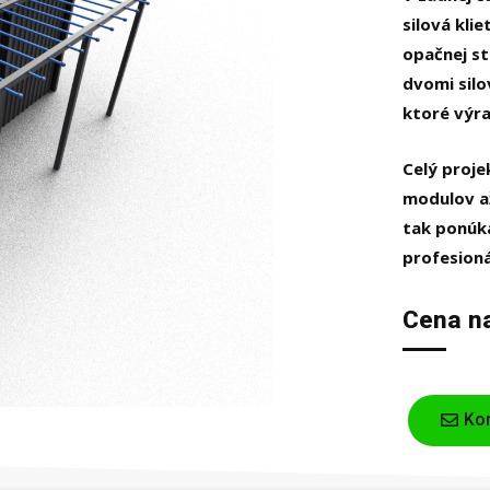
silová kli
opačnej st
dvomi silo
ktoré výra
Celý proje
modulov až
tak ponúka
profesioná
Cena na
Kon