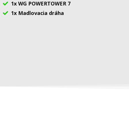
1x WG POWERTOWER 7
1x Madlovacia dráha