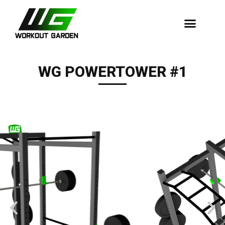
Dopadové Plochy
WG POWERTOWER #1