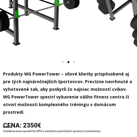
Produkty WG PowerTower – silové klietky prispôsobené aj
pre tých najnáročnejších športovcov. Precízne navrhnuté a
vyhotovené tak, aby poskytli čo najviac možností cvikov.
WG PowerTower spestrí vybavenie vášho fitness centra či
otvorí možnosti komplexného tréningu v domácom
prostredí.
CENA: 2350€
Uvedená cena nezahŕňa DPH a voliteľnú povrchovú úpravu (zinkovanie)