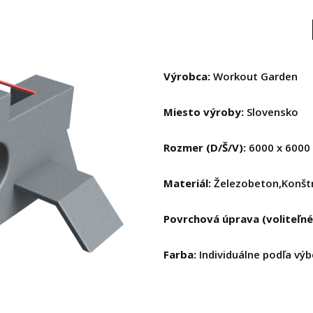
Výrobca:
Workout Garden
Miesto výroby:
Slovensko
Rozmer (D/Š/V):
6000 x 600
Materiál:
Železobeton,Konšt
Povrchová úprava (voliteľné
Farba:
Individuálne podľa výb