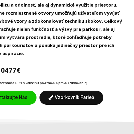
bilitu a odolnosť, ale aj dynamické využitie priestoru.
e rozmiestnené otvory umožňujú užívateľom vyvíjať
ybové vzory a zdokonaľovať techniku skokov. Celkový
razňuje nielen funkčnosť a výzvy pre parkour, ale aj
čím vytvára prostredie, ktoré zohľadňuje potreby
h parkouristov a ponúka jedinečný priestor pre ich
 aspirácie.
10477€
ezahŕňa DPH a voliteľnú povrchovú úpravu (zinkovanie)
taktujte Nás
Vzorkovník Farieb