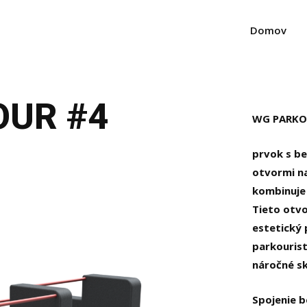
Domov
OUR #4
WG PARKO
prvok s b
otvormi na
kombinuje 
Tieto otvo
estetický
parkourist
náročné s
Spojenie 