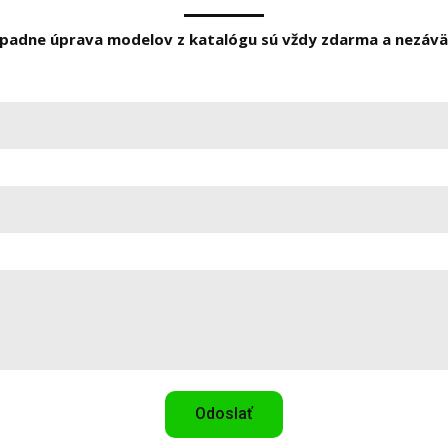
rípadne úprava modelov z katalógu sú vždy zdarma a nezáv
Odoslať