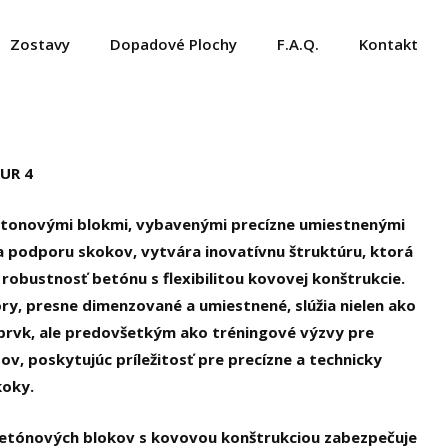
Zostavy
Dopadové Plochy
F.A.Q.
Kontakt
UR 4
etonovými blokmi, vybavenými precízne umiestnenými
 podporu skokov, vytvára inovatívnu štruktúru, ktorá
robustnosť betónu s flexibilitou kovovej konštrukcie.
ry, presne dimenzované a umiestnené, slúžia nielen ako
 prvk, ale predovšetkým ako tréningové výzvy pre
ov, poskytujúc príležitosť pre precízne a technicky
koky.
betónových blokov s kovovou konštrukciou zabezpečuje