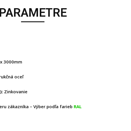
PARAMETRE
0 x 3000mm
rukčná oceľ
):
Zinkovanie
eru zákazníka – Výber podľa farieb
RAL