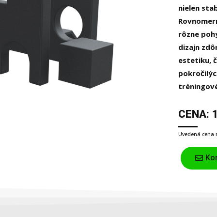
nielen sta
Rovnomern
rôzne poh
dizajn zdô
estetiku, 
pokročilýc
tréningové
CENA: 
Uvedená cena n
Kon