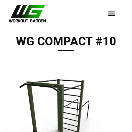
Dopadové Plochy
WG COMPACT #10