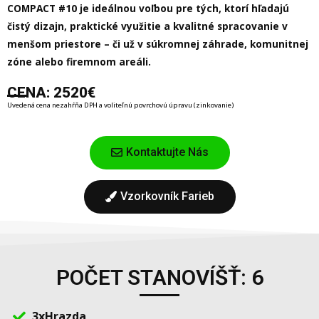
COMPACT #10
je ideálnou voľbou pre tých, ktorí hľadajú
čistý dizajn, praktické využitie a kvalitné spracovanie v
menšom priestore – či už v súkromnej záhrade, komunitnej
zóne alebo firemnom areáli.
CENA: 2520€
Uvedená cena nezahŕňa DPH a voliteľnú povrchovú úpravu (zinkovanie)
Kontaktujte Nás
Vzorkovník Farieb
POČET STANOVÍŠŤ: 6
3xHrazda