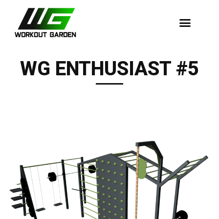
Dopadové Plochy
WG ENTHUSIAST #5