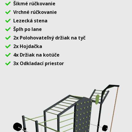
Šikmé rúčkovanie
Vrchné rúčkovanie
Lezecká stena
Šplh po lane
2x Polohovateľný držiak na tyč
2x Hojdačka
4x Držiak na kotúče
3x Odkladací priestor