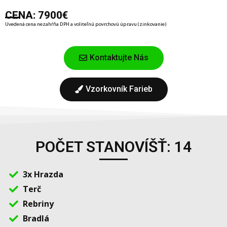
CENA: 7900€
Uvedená cena nezahŕňa DPH a voliteľnú povrchovú úpravu (zinkovanie)
Kontaktujte Nás
Vzorkovník Farieb
POČET STANOVÍŠŤ: 14
3x Hrazda
Terč
Rebriny
Bradlá