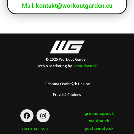
Mail:
kontakt@workoutgarden.eu
© 2025 Workout Garden.
Web & Marketing by
DataDriven.sk
Ochrana Osobných Údajov
Pravidlá Cookies
greenscape.sk
weldon.sk
postavmeto.sk
0910 341 553