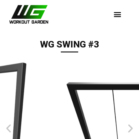
Dopadové Plochy
WG SWING #3