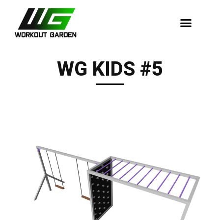
Dopadové Plochy
WG KIDS #5