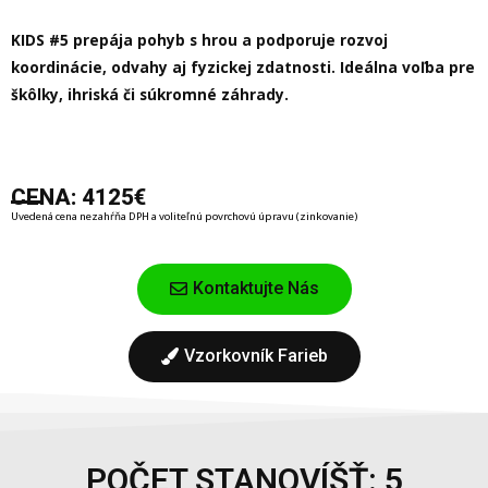
KIDS #5 prepája pohyb s hrou a podporuje rozvoj
koordinácie, odvahy aj fyzickej zdatnosti. Ideálna voľba pre
škôlky, ihriská či súkromné záhrady.
CENA: 4125€
Uvedená cena nezahŕňa DPH a voliteľnú povrchovú úpravu (zinkovanie)
Kontaktujte Nás
Vzorkovník Farieb
POČET STANOVÍŠŤ: 5