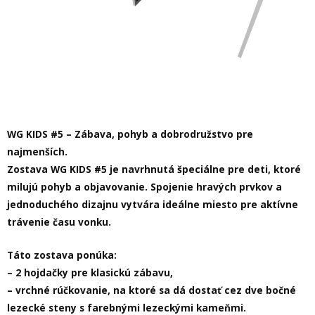
WG KIDS #5 – Zábava, pohyb a dobrodružstvo pre
najmenších.
Zostava
WG KIDS #5
je navrhnutá špeciálne pre deti, ktoré
milujú pohyb a objavovanie. Spojenie hravých prvkov a
jednoduchého dizajnu vytvára ideálne miesto pre aktívne
trávenie času vonku.
Táto zostava ponúka:
–
2 hojdačky
pre klasickú zábavu,
–
vrchné rúčkovanie
, na ktoré sa dá dostať cez dve
bočné
lezecké steny
s farebnými lezeckými kameňmi.