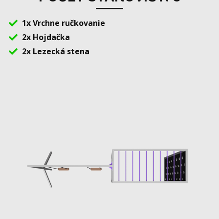
1x Vrchne ručkovanie
2x Hojdačka
2x Lezecká stena